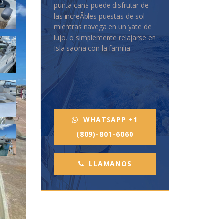
punta cana puede disfrutar de
las increÃ­bles puestas de sol
mientras navega en un yate de
lujo, o simplemente relajarse en
Isla saona con la familia
WHATSAPP +1
(809)-801-6060
LLAMANOS